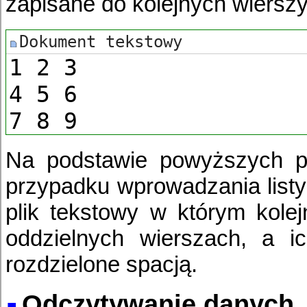
zapisane do kolejnych wierszy
1 2 3
4 5 6
7 8 9
Na podstawie powyższych p
przypadku wprowadzania listy
plik tekstowy w którym kole
oddzielnych wierszach, a i
rozdzielone spacją.
Odczytywanie danych