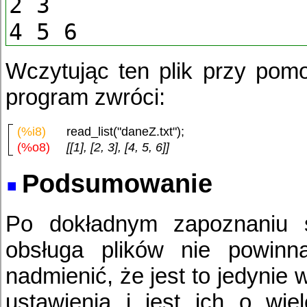
2 3
4 5 6
Wczytując ten plik przy pom
program zwróci:
(%i8)
read_list("daneZ.txt");
(%o8)
[[1], [2, 3], [4, 5, 6]]
Podsumowanie
Po dokładnym zapoznaniu 
obsługa plików nie powinn
nadmienić, że jest to jedynie 
ustawienia i jest ich o wie