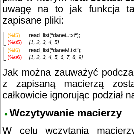
uwagę na to jak funkcja ta
zapisane pliki:
(%i5)
read_list("daneL.txt");
(%o5)
[1, 2, 3, 4, 5]
(%i6)
read_list("daneM.txt");
(%o6)
[1, 2, 3, 4, 5, 6, 7, 8, 9]
Jak można zauważyć podczas
z zapisaną macierzą zosta
całkowicie ignorując podział n
Wczytywanie macierzy
W celu wczytania macierzy