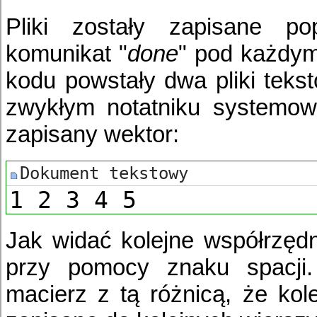
Pliki zostały zapisane p
komunikat "
done
" pod każdym
kodu powstały dwa pliki teks
zwykłym notatniku systemo
zapisany wektor:
1 2 3 4 5
Jak widać kolejne współrzędn
przy pomocy znaku spacji.
macierz z tą różnicą, że kol