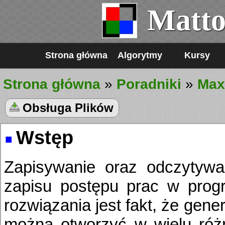
Matto
Strona główna
Algorytmy
Kursy
Strona główna
»
Poradniki
»
Max
Obsługa Plików
Wstęp
Zapisywanie oraz odczytywa
zapisu postępu prac w progr
rozwiązania jest fakt, że gener
można otworzyć w wielu róż