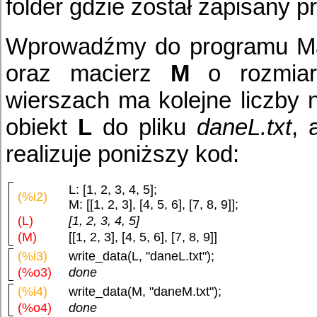
folder gdzie został zapisany pr
Wprowadźmy do programu Ma
oraz macierz
M
o rozmiar
wierszach ma kolejne liczby 
obiekt
L
do pliku
daneL.txt
,
realizuje poniższy kod:
L: [1, 2, 3, 4, 5];
(%i2)
M: [[1, 2, 3], [4, 5, 6], [7, 8, 9]];
(L)
[1, 2, 3, 4, 5]
(M)
[[1, 2, 3], [4, 5, 6], [7, 8, 9]]
(%i3)
write_data(L, "daneL.txt");
(%o3)
done
(%i4)
write_data(M, "daneM.txt");
(%o4)
done