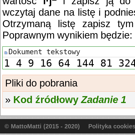
wartość
i·j
i zapisz ją do
wczytaj dane na listę i podni
Otrzymaną listę zapisz tym 
Poprawnym wynikiem będzie:
1 4 9 16 64 144 81 32
Kod źródłowy
Zadanie 1
© MattoMatti (2015 - 2020)
Polityka cookie