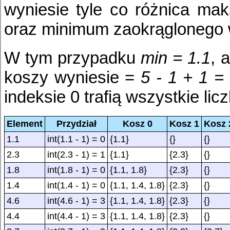
wyniesie tyle co różnica ma
oraz minimum zaokrąglonego 
W tym przypadku
min = 1.1
, 
koszy wyniesie =
5 - 1 + 1 =
indeksie 0 trafią wszystkie lic
Element
Przydział
Kosz 0
Kosz 1
Kosz 
1.1
int(1.1 - 1) = 0
{1.1}
{}
{}
2.3
int(2.3 - 1) = 1
{1.1}
{2.3}
{}
1.8
int(1.8 - 1) = 0
{1.1, 1.8}
{2.3}
{}
1.4
int(1.4 - 1) = 0
{1.1, 1.4, 1.8}
{2.3}
{}
4.6
int(4.6 - 1) = 3
{1.1, 1.4, 1.8}
{2.3}
{}
4.4
int(4.4 - 1) = 3
{1.1, 1.4, 1.8}
{2.3}
{}