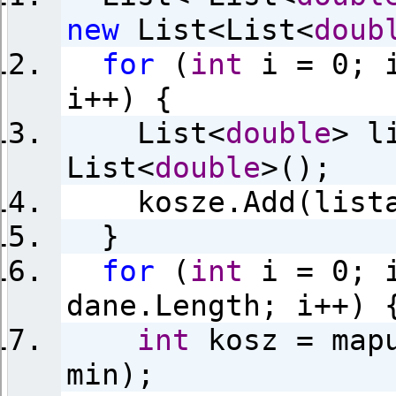
new
List<List<
doub
for
(
int
i = 0; i
i++) {
List<
double
> l
List<
double
>();
kosze.Add(lista
}
for
(
int
i = 0; 
dane.Length; i++) 
int
kosz = mapu
min);