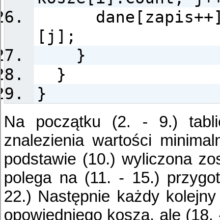
dane[zapis++] 
[j];
}
}
}
Na początku (2. - 9.) tabl
znalezienia wartości minimal
podstawie (10.) wyliczona zos
polega na (11. - 15.) przygo
22.) Następnie każdy kolejny
opowiedniego kosza, ale (18. -