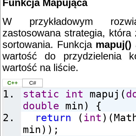
Funkcja Mapująca
W przykładowym rozwią
zastosowana strategia, która 
sortowania. Funkcja
mapuj()
wartość do przydzielenia
wartość na liście.
C++
C#
static
int
mapuj(
d
double
min) {
return
(
int
)(Mat
min));