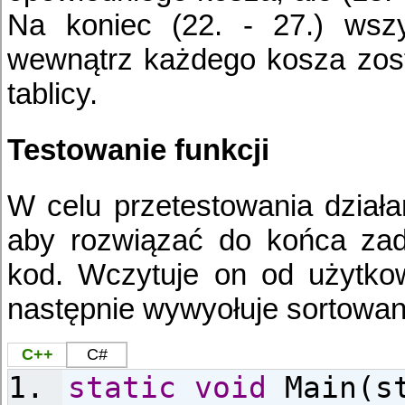
Na koniec (22. - 27.) wszy
wewnątrz każdego kosza zosta
tablicy.
Testowanie funkcji
W celu przetestowania działan
aby rozwiązać do końca zada
kod. Wczytuje on od użytko
następnie wywyołuje sortowani
C++
C#
static
void
Main(st