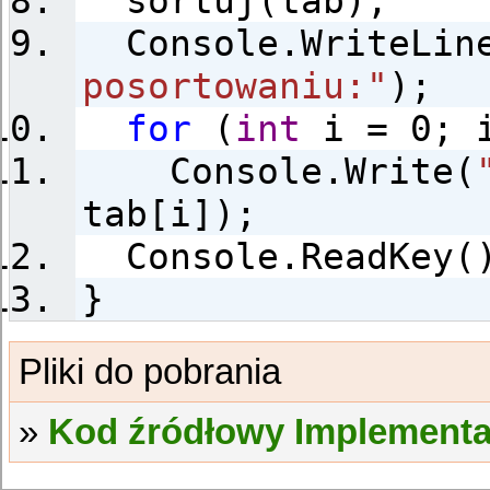
sortuj(tab);
Console.WriteLin
posortowaniu:"
);
for
(
int
i = 0; i
Console.Write(
tab[i]);
Console.ReadKey(
}
Kod źródłowy Implementa