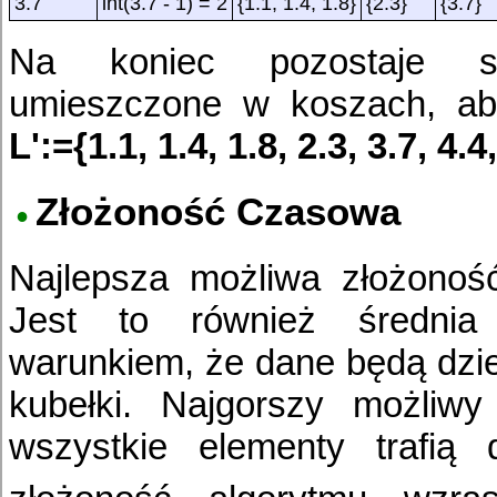
3.7
int(3.7 - 1) = 2
{1.1, 1.4, 1.8}
{2.3}
{3.7}
Na koniec pozostaje sc
umieszczone w koszach, aby
L':={1.1, 1.4, 1.8, 2.3, 3.7, 4.4
Złożoność Czasowa
Najlepsza możliwa złożonoś
Jest to również średnia
warunkiem, że dane będą dzi
kubełki. Najgorszy możliwy
wszystkie elementy trafią