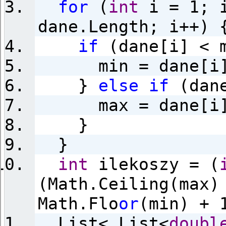
for
(
int
i = 1; 
dane.Length; i++) 
if
(dane[i] < 
min = dane[i]
}
else
if
(dane
max = dane[i]
}
}
int
ilekoszy = (
(Math.Ceiling(max)
Math.Flo
or
(min) + 
List< List<
doubl