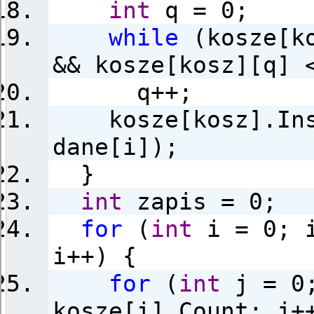
int
q = 0;
while
(kosze[ko
&& kosze[kosz][q] 
q++;
kosze[kosz].Ins
dane[i]);
}
int
zapis = 0;
for
(
int
i = 0; i
i++) {
for
(
int
j = 0;
kosze[i].Count; j+