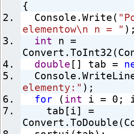
{
Console.Write(
"P
elementow\n n = "
)
int
n =
Convert.ToInt32(Co
double
[] tab =
n
Console.WriteLin
elementy:"
);
for
(
int
i = 0; i
tab[i] =
Convert.ToDouble(C