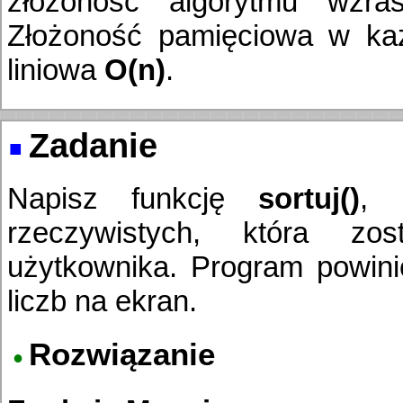
złożoność algorytmu wzr
Złożoność pamięciowa w ka
liniowa
O(n)
.
Zadanie
Napisz funkcję
sortuj()
, 
rzeczywistych, która zo
użytkownika. Program powini
liczb na ekran.
Rozwiązanie