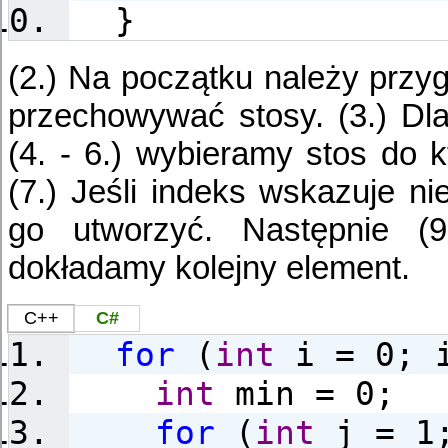
}
(2.) Na początku należy przy
przechowywać stosy. (3.) Dla
(4. - 6.) wybieramy stos do 
(7.) Jeśli indeks wskazuje nie
go utworzyć. Następnie (9
dokładamy kolejny element.
C++
C#
for
(
int
i = 0; i
int
min = 0;
for
(
int
j = 1;