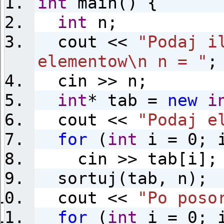
int
main() {
int
n;
cout <<
"Podaj i
elementow\n n = "
;
cin >> n;
int
* tab =
new
i
cout <<
"Podaj e
for
(
int
i = 0; i
cin >> tab[i];
sortuj(tab, n);
cout <<
"Po poso
for
(
int
i = 0; i