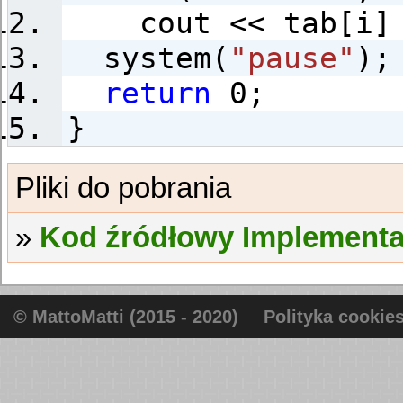
cout << tab[i]
system(
"pause"
);
return
0;
}
Kod źródłowy Implementa
© MattoMatti (2015 - 2020)
Polityka cookie