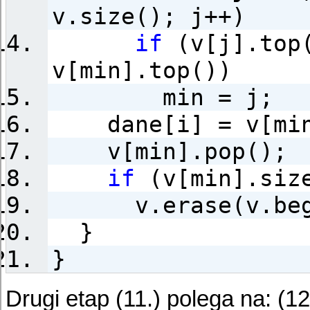
v.size(); j++)
if
(v[j].top
v[min].top())
min = j;
dane[i] = v[min
v[min].pop();
if
(v[min].size
v.erase(v.begin
}
}
Drugi etap (11.) polega na: (1