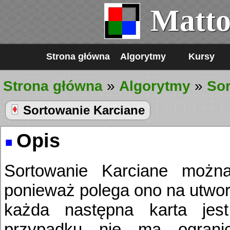
Matto
Strona główna
Algorytmy
Kursy
Strona główna
»
Algorytmy
»
So
Sortowanie Karciane
Opis
Sortowanie Karciane możn
ponieważ polega ono na utworz
każda następna karta jes
przypadku nie ma ogranic