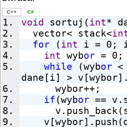
C++
C#
void
sortuj(
int
* d
vector< stack<
in
for
(
int
i = 0; i
int
wyb
or
= 0;
while
(wyb
or
< 
dane[i] > v[wybor]
wybor++;
if
(wyb
or
== v.s
v.push_back(s
v[wybor].push(d