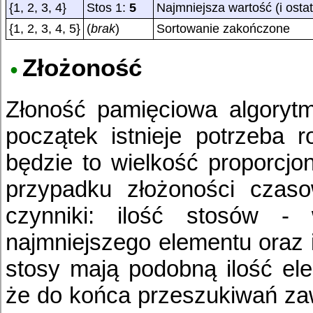
{1, 2, 3, 4}
Stos 1:
5
Najmniejsza wartość (i ostat
{1, 2, 3, 4, 5}
(
brak
)
Sortowanie zakończone
Złożoność
Złoność pamięciowa algory
początek istnieje potrzeba r
będzie to wielkość proporcjo
przypadku złożoności czas
czynniki: ilość stosów -
najmniejszego elementu oraz i
stosy mają podobną ilość el
że do końca przeszukiwań za