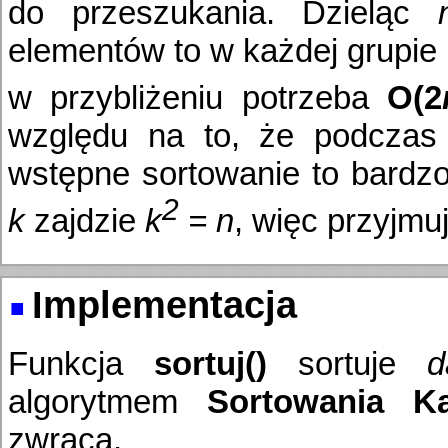
do przeszukania. Dzieląc
elementów to w każdej grupie
w przybliżeniu potrzeba
O(2
względu na to, że podczas 
wstępne sortowanie to bardz
2
k
zajdzie
k
= n
, więc przyjmu
Implementacja
Funkcja
sortuj()
sortuje
d
algorytmem
Sortowania Ka
zwraca.