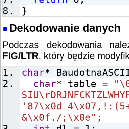
}
Dekodowanie danych
Podczas dekodowania należ
FIG/LTR
, który będzie modyf
char
* BaudotnaASCI
char
* table =
"\
SIU\rDRJNFCKTZLWHY
'87\x0d 4\x07,!:(5
&\x0f./;\x0e"
;
int
dl = 1;