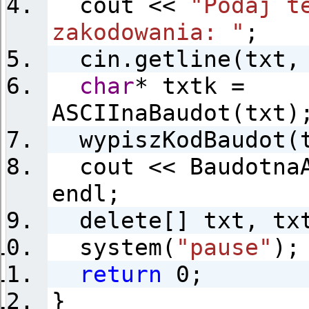
cout <<
"Podaj 
zakodowania: "
;
cin.getline(txt, 
char
* txtk =
ASCIInaBaudot(txt)
wypiszKodBaudot(t
cout << BaudotnaA
endl;
delete[] txt, tx
system(
"pause"
);
return
0;
}