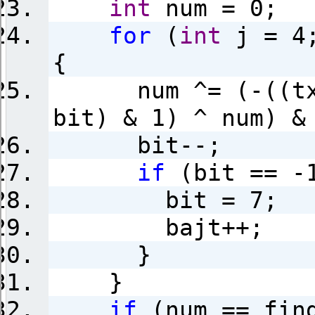
int
num = 0;
for
(
int
j = 4;
{
num ^= (-((txt
bit) & 1) ^ num) &
bit--;
if
(bit == -
bit = 7;
bajt++;
}
}
if
(num == find