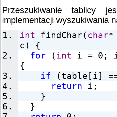
Przeszukiwanie tablicy je
implementacji wyszukiwania na
int
findChar(
char
*
c) {
for
(
int
i = 0; i
{
if
(table[i] =
return
i;
}
}
return
0;