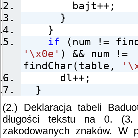
bajt++;
}
}
if
(num != find
'\x0e'
) && num !=
findChar(table,
'\
dl++;
}
(2.) Deklaracja tabeli Baduo
długości tekstu na 0. (3.
zakodowanych znaków. W prz