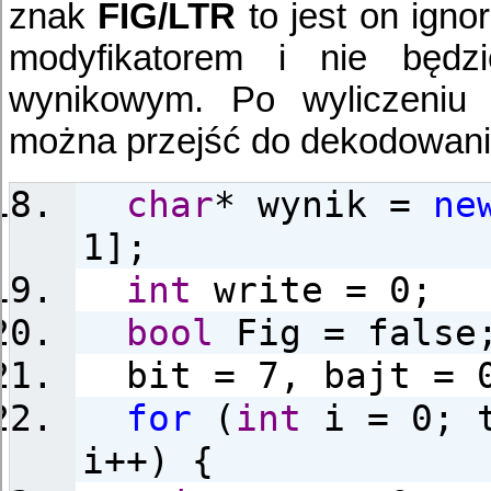
znak
FIG/LTR
to jest on igno
modyfikatorem i nie będz
wynikowym. Po wyliczeniu 
można przejść do dekodowani
char
* wynik =
ne
1];
int
write = 0;
bool
Fig = false
bit = 7, bajt = 
for
(
int
i = 0; t
i++) {