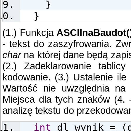
}
}
(1.) Funkcja
ASCIInaBaudot(
- tekst do zaszyfrowania. Zwr
char
na której dane będą zap
(2.) Zadeklarowanie tablicy
kodowanie. (3.) Ustalenie il
Wartość nie uwzględnia na
Miejsca dla tych znaków (4. 
analizę tekstu do przekodowan
int
dl_wynik = (d