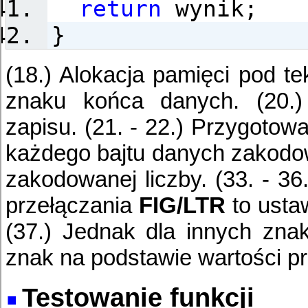
return
wynik;
}
(18.) Alokacja pamięci pod te
znaku końca danych. (20.) 
zapisu. (21. - 22.) Przygotow
każdego bajtu danych zakodow
zakodowanej liczby. (33. - 36
przełączania
FIG/LTR
to ust
(37.) Jednak dla innych znak
znak na podstawie wartości pr
Testowanie funkcji