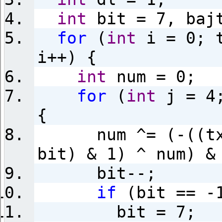
int
bit = 7, baj
for
(
int
i = 0; t
i++) {
int
num = 0;
for
(
int
j = 4;
{
num ^= (-((txt
bit) & 1) ^ num) &
bit--;
if
(bit == -
bit = 7;