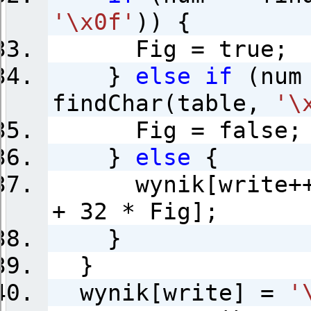
'\x0f'
)) {
Fig = true;
}
else
if
(num
findChar(table,
'\
Fig = false;
}
else
{
wynik[write++] 
+ 32 * Fig];
}
}
wynik[write] =
'