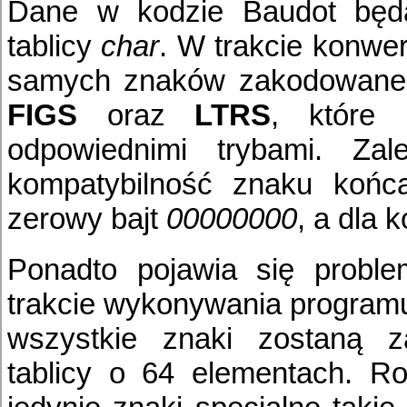
Dane w kodzie Baudot będ
tablicy
char
. W trakcie konwe
samych znaków zakodowane 
FIGS
oraz
LTRS
, które 
odpowiednimi trybami. Zal
kompatybilność znaku koń
zerowy bajt
00000000
, a dla
Ponadto pojawia się proble
trakcie wykonywania programu
wszystkie znaki zostaną z
tablicy o 64 elementach. R