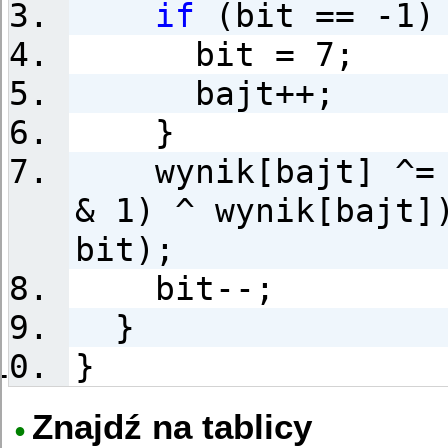
if
(bit == -1)
bit = 7;
bajt++;
}
wynik[bajt] ^= (
& 1) ^ wynik[bajt]
bit);
bit--;
}
}
Znajdź na tablicy