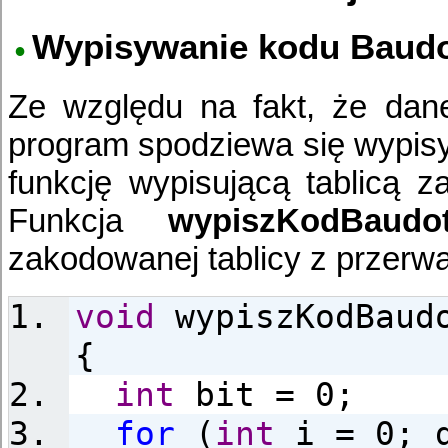
Wypisywanie kodu Baud
Ze względu na fakt, że dan
program spodziewa się wypisy
funkcję wypisującą tablicą 
Funkcja
wypiszKodBaudot
zakodowanej tablicy z przerwa
void
wypiszKodBaud
{
int
bit = 0;
for
(
int
i = 0; d