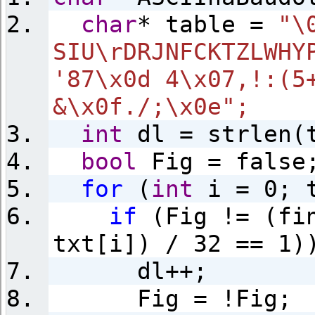
char
* table =
"\
SIU\rDRJNFCKTZLWHY
'87\x0d 4\x07,!:(5
&\x0f./;\x0e"
;
int
dl = strlen(t
bool
Fig = false
for
(
int
i = 0; t
if
(Fig != (fin
txt[i]) / 32 == 1)
dl++;
Fig = !Fig;