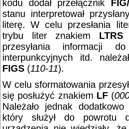
kodu dodał przełącznik
FIG
stanu interpretował przysłan
literę. W celu przesłania lit
trybu liter znakiem
LTRS
przesyłania informacji d
interpunkcyjnych itd. należ
FIGS
(
110-11
).
W celu sformatowania przesy
się posłużyć znakiem
LF
(
000
Należało jednak dodatkowo
który służył do powrotu do
urządzenia nie wiedziały, ż