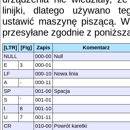
linijki, dlatego używano t
ustawić maszynę piszącą. Ws
przesyłane zgodnie z poniższą
[LTR]
[Fig]
Zapis
Komentarz
NULL
000-00
Null
E
3
000-01
LF
000-10
Nowa linia
A
-
000-11
SP
001-00
Spacja
S
'
001-01
I
8
001-10
U
7
001-11
CR
010-00
Powrót karetki