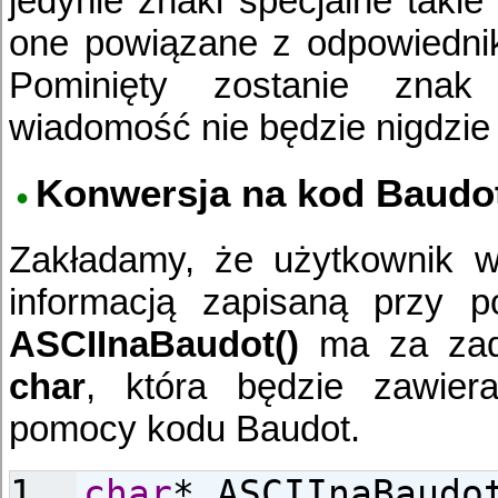
jedynie znaki specjalne takie
one powiązane z odpowiedni
Pominięty zostanie zna
wiadomość nie będzie nigdzie
Konwersja na kod Baudo
Zakładamy, że użytkownik w
informacją zapisaną przy 
ASCIInaBaudot()
ma za zada
char
, która będzie zawier
pomocy kodu Baudot.
char
* ASCIInaBaudo