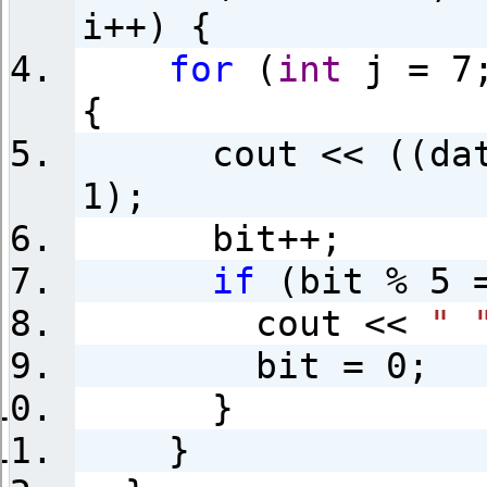
i++) {
for
(
int
j = 7;
{
cout << ((data[
1);
bit++;
if
(bit % 5 =
cout <<
" 
bit = 0;
}
}