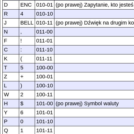
D
ENC
010-01
(po prawej) Zapytanie, kto jesteś
R
4
010-10
J
BELL
010-11
(po prawej) Dźwięk na drugim k
N
,
011-00
F
!
011-01
C
:
011-10
K
(
011-11
T
5
100-00
Z
+
100-01
L
)
100-10
W
2
100-11
H
$
101-00
(po prawej) Symbol waluty
Y
6
101-01
P
0
101-10
Q
1
101-11