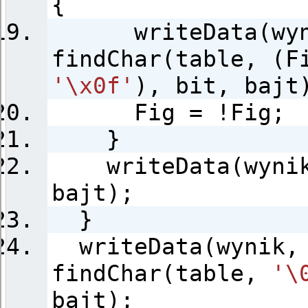
{
writeData(wyn
findChar(table, (
'\x0f'
), bit, bajt
Fig = !Fig;
}
writeData(wynik,
bajt);
}
writeData(wynik,
findChar(table,
'\
bajt);