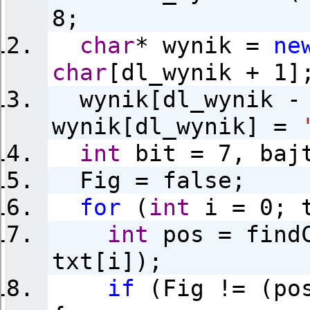
8;
char
* wynik =
ne
char
[dl_wynik + 1]
wynik[dl_wynik - 
wynik[dl_wynik] =
int
bit = 7, baj
Fig = false;
for
(
int
i = 0; t
int
pos = findC
txt[i]);
if
(Fig != (pos