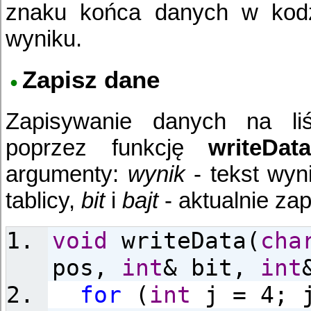
znaku końca danych w kodzi
wyniku.
Zapisz dane
Zapisywanie danych na li
poprzez funkcję
writeData
argumenty:
wynik
- tekst wy
tablicy,
bit
i
bajt
- aktualnie z
void
writeData(
cha
pos,
int
& bit,
int
for
(
int
j = 4; j