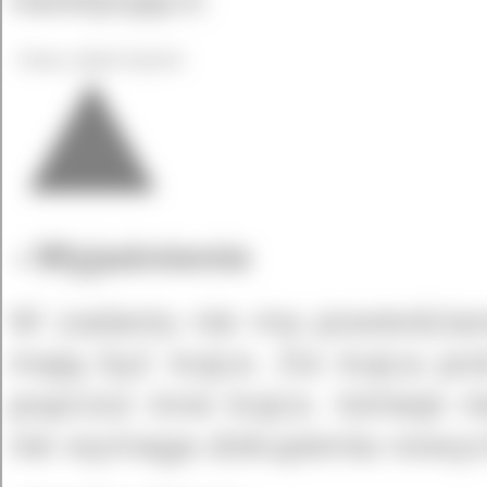
Nowy układ kojców
Wyjaśnienie
W zadaniu nie ma powiedziane 
mają być kojce. Do kojca po
poprzez inne kojce. Istnieje 
nie wymaga dokupienia nowyc