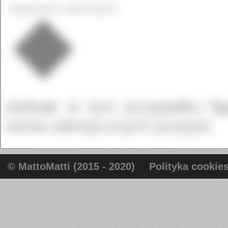
Niepoprawny układ kojców
Jednak w tym przypadku fig
ośmiu identycznych przęseł.
© MattoMatti (2015 - 2020)
Polityka cookie