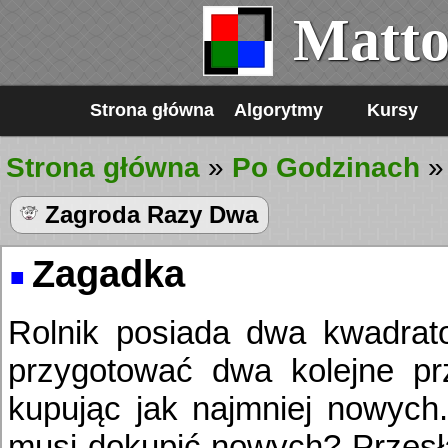
Matto
Strona główna
Algorytmy
Kursy
Strona główna
»
Po Godzinach
Zagroda Razy Dwa
Zagadka
Rolnik posiada dwa kwadrato
przygotować dwa kolejne prz
kupując jak najmniej nowych.
musi dokupić nowych? Przęsła 