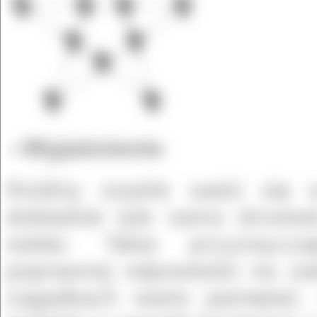
Wyjaśnienie
Rośliny zwykle sadzi się
dokładnie tyle samo drzewe
siebie. Takie przyzwyczaj
poprawnej odpowiedzi na z
zagadkach warto pamiętać,