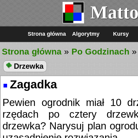
Matto
Strona główna
Algorytmy
Kursy
Strona główna
»
Po Godzinach
Drzewka
Zagadka
Pewien ogrodnik miał 10 drz
rzędach po cztery drzewk
drzewka? Narysuj plan ogrod
uzasadnienie rozwiązania.