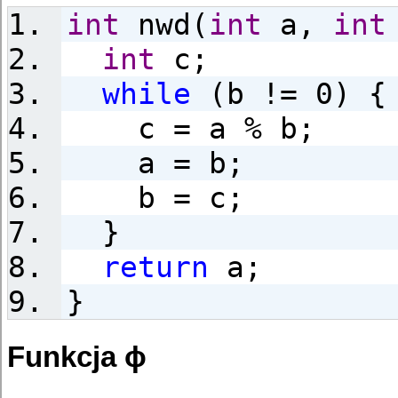
int
nwd(
int
a,
int
int
c;
while
(b != 0) {
c = a % b;
a = b;
b = c;
}
return
a;
}
Funkcja ϕ