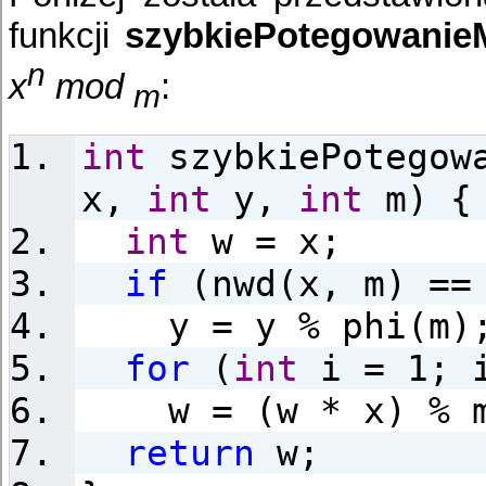
funkcji
szybkiePotegowanie
n
x
mod
:
m
int
szybkiePotegowa
x,
int
y,
int
m) {
int
w = x;
if
(nwd(x, m) ==
y = y % phi(m)
for
(
int
i = 1; i
w = (w * x) % 
return
w;