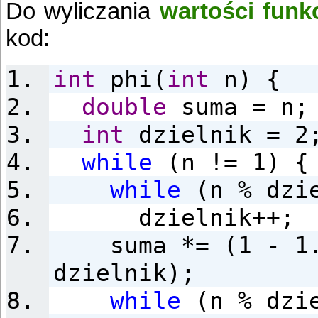
Do wyliczania
wartości funk
kod:
int
phi(
int
n) {
double
suma = n;
int
dzielnik = 2
while
(n != 1) {
while
(n % dzie
dzielnik++;
suma *= (1 - 1.
dzielnik);
while
(n % dzie