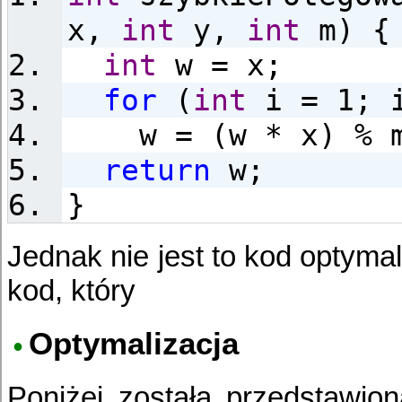
x,
int
y,
int
m) {
int
w = x;
for
(
int
i = 1; i
w = (w * x) % 
return
w;
}
Jednak nie jest to kod optymal
kod, który
Optymalizacja
Poniżej została przedstawio