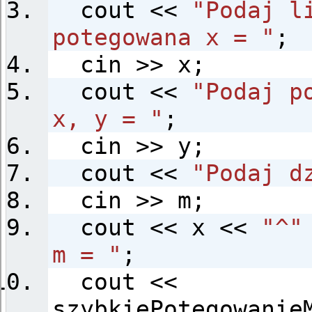
cout <<
"Podaj l
potegowana x = "
;
cin >> x;
cout <<
"Podaj p
x, y = "
;
cin >> y;
cout <<
"Podaj d
cin >> m;
cout << x <<
"^"
m = "
;
cout <<
szybkiePotegowanie