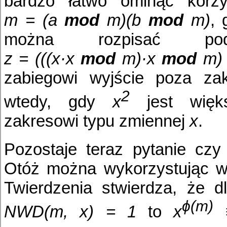
bardzo łatwo ominąć korz
m = (a
mod
m)(b
mod
m)
, 
można rozpisać pod
z = (((x·x
mod
m)·x
mod
m) 
zabiegowi wyjście poza zak
2
wtedy, gdy
x
jest więk
zakresowi typu zmiennej
x
.
Pozostaje teraz pytanie czy
Otóż można wykorzystując w 
Twierdzenia stwierdza, że 
ϕ(m)
NWD(m, x) = 1
to
x