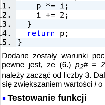
p *= i;
i += 2;
}
return
p;
}
Dodane zostały warunki pocz
pewne jest, że (6.)
p
# = 2
2
należy zacząć od liczby 3. Dal
się zwiększaniem wartości
i
o 
Testowanie funkcji