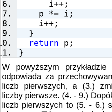
i++;
p *= i;
i++;
}
return
p;
}
W powyższym przykładzie 
odpowiada za przechowywani
liczb pierwszych, a (3.) z
liczby pierwsze. (4. - 9.) Do
liczb pierwszych to (5. - 6.)