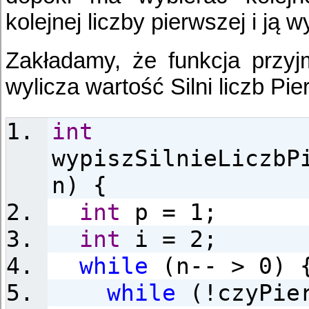
kolejnej liczby pierwszej i ją w
Zakładamy, że funkcja przy
wylicza wartość Silni liczb P
int
wypiszSilnieLiczbP
n) {
int
p = 1;
int
i = 2;
while
(n-- > 0) 
while
(!czyPier