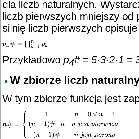
dla liczb naturalnych. Wystarc
liczb pierwszych mniejszy od
silnię liczb pierwszych opisuje
Przykładowo
p
# = 5·3·2·1 = 
4
W zbiorze liczb naturaln
W tym zbiorze funkcja jest za
ł
ż