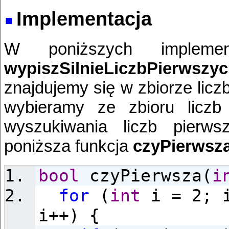
Implementacja
W poniższych implement
wypiszSilnieLiczbPierwszyc
znajdujemy się w zbiorze licz
wybieramy ze zbioru liczb
wyszukiwania liczb pierws
poniższa funkcja
czyPierwsza
bool
czyPierwsza(
i
for
(
int
i = 2; i
i++) {