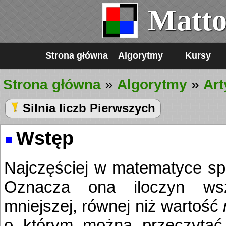
Matto
Strona główna
Algorytmy
Kursy
Strona główna
»
Algorytmy
»
Art
Silnia liczb Pierwszych
1
Wstęp
Najczęściej w matematyce sp
Oznacza ona iloczyn wszy
mniejszej, równej niż wartość
o którym można przeczyta