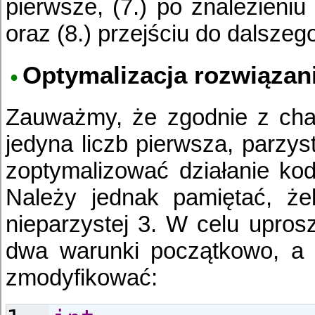
pierwsze, (7.) po znalezieniu
oraz (8.) przejściu do dalszeg
Optymalizacja rozwiązan
Zauważmy, że zgodnie z char
jedyna liczb pierwsza, parzy
zoptymalizować działanie k
Należy jednak pamiętać, że
nieparzystej 3. W celu upro
dwa warunki początkowo, a d
zmodyfikować: