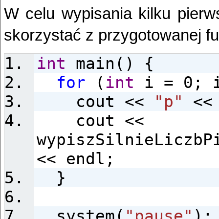
W celu wypisania kilku pier
skorzystać z przygotowanej fu
int
main() {
for
(
int
i = 0; i
cout <<
"p"
<<
cout <<
wypiszSilnieLiczbP
<< endl;
}
system(
"pause"
);