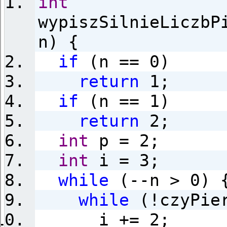
int
wypiszSilnieLiczbP
n) {
if
(n == 0)
return
1;
if
(n == 1)
return
2;
int
p = 2;
int
i = 3;
while
(--n > 0) 
while
(!czyPier
i += 2;