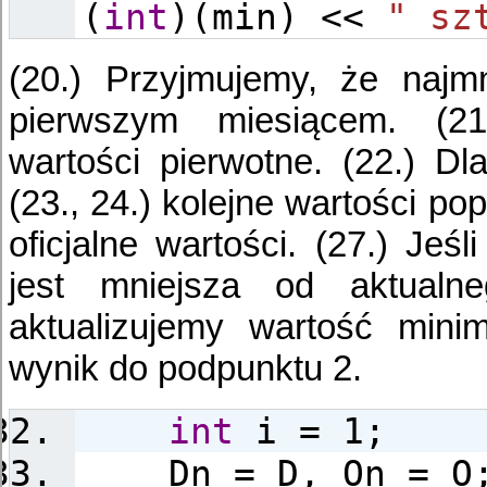
(
int
)(min) <<
" sz
(20.) Przyjmujemy, że najmn
pierwszym miesiącem. (2
wartości pierwotne. (22.) Dl
(23., 24.) kolejne wartości popu
oficjalne wartości. (27.) Jeśl
jest mniejsza od aktual
aktualizujemy wartość minim
wynik do podpunktu 2.
int
i = 1;
Dn = D, On = O