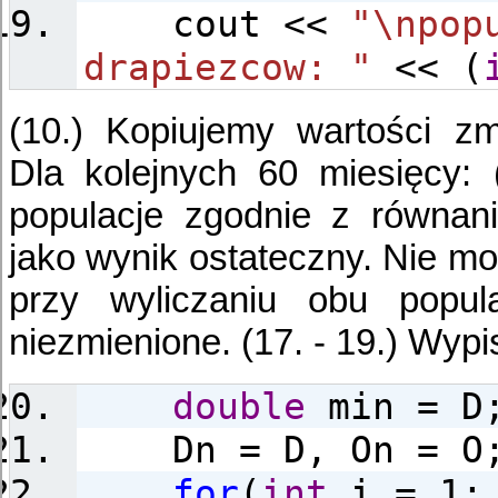
cout <<
"\npop
drapiezcow: "
<< (
(10.) Kopiujemy wartości zm
Dla kolejnych 60 miesięcy: 
populacje zgodnie z równani
jako wynik ostateczny. Nie m
przy wyliczaniu obu popul
niezmienione. (17. - 19.) Wypi
double
min = D
Dn = D, On = O
for
(
int
i = 1; 