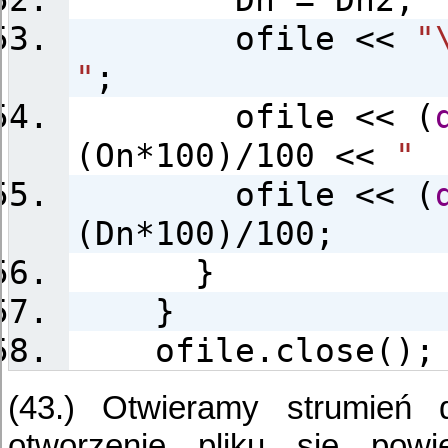
ofile <<
"
"
;
ofile << (
(On*100)/100 <<
"
ofile << (
(Dn*100)/100;
}
}
ofile.close();
(43.) Otwieramy strumień d
otworzenie pliku się powi