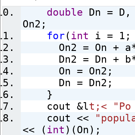
double
Dn = D, 
On2;
for
(
int
i = 1; 
On2 = On + a*On
Dn2 = Dn + b*On
On = On2;
Dn = Dn2;
}
cout &l
t;< "Po
cout <<
"popul
<< (
int
)(On);