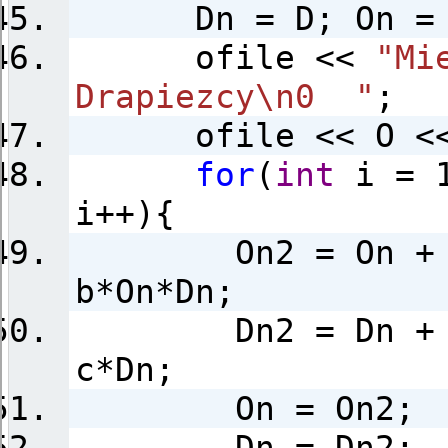
Dn = D; On = 
ofile <<
"Mi
Drapiezcy\n0 "
;
ofile << O <
for
(
int
i = 1
i++){
On2 = On + a
b*On*Dn;
Dn2 = Dn + b*
c*Dn;
On = On2;
Dn = Dn2;