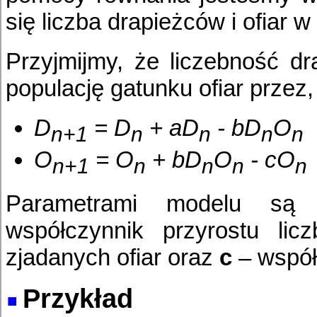
się liczba drapieżców i ofiar 
Przyjmijmy, że liczebność d
populację gatunku ofiar przez,
D
= D
+ aD
- bD
O
n+1
n
n
n
n
O
= O
+ bD
O
- cO
n+1
n
n
n
n
Parametrami modelu są t
współczynnik przyrostu lic
zjadanych ofiar oraz
c
– współ
Przykład