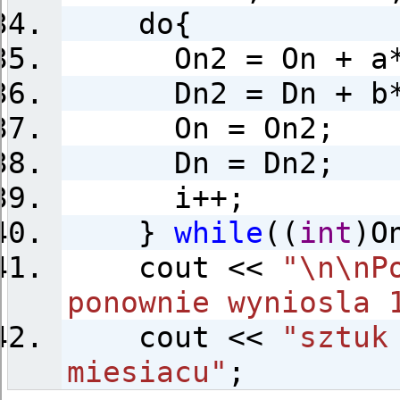
do{
On2 = On + a*On
Dn2 = Dn + b*On
On = On2;
Dn = Dn2;
i++;
}
while
((
int
)O
cout <<
"\n\nP
ponownie wyniosla 
cout <<
"sztuk
miesiacu"
;