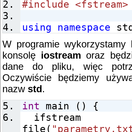
#include <fstream>
using
namespace
st
W programie wykorzystamy b
konsolę
iostream
oraz będz
dane do pliku, więc potrz
Oczywiście będziemy używać
nazw
std
.
int
main () {
ifstream
file(
"parametry.tx