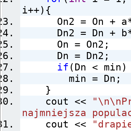
i++){
On2 = On + a*On
Dn2 = Dn + b*On
On = On2;
Dn = Dn2;
if
(Dn < min)
min = Dn;
}
cout <<
"\n\nP
najmniejsza popula
cout <<
"drapi