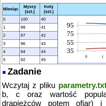
Myszy
Koty
Miesiąc
(szt.)
(szt.)
0
100
40
1
99
41
2
97
42
3
96
43
4
94
44
5
92
45
Zadanie
Wczytaj z pliku
parametry.tx
b, c oraz wartość populac
drapieżców potem ofiar) i