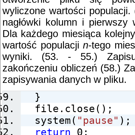
wyliczone wartości populacji. 
nagłówki kolumn i pierwszy 
Dla każdego miesiąca kolejnyc
wartość populacji
n
-tego mies
wyniki. (53. - 55.) Zapis
zakończeniu obliczeń (58.) Z
zapisywania danych w pliku.
}
file.close();
system(
"pause"
);
return
0;