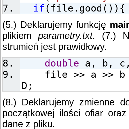
if
(file.good()){
(5.) Deklarujemy funkcję
main
plikiem
parametry.txt
. (7.) 
strumień jest prawidłowy.
double
a, b, c,
file >> a >> b >
D;
(8.) Deklarujemy zmienne d
początkowej ilości ofiar ora
dane z pliku.