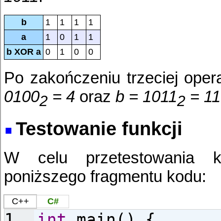
b
1
1
1
1
a
1
0
1
1
b XOR a
0
1
0
0
Po zakończeniu trzeciej ope
0100
= 4
oraz
b = 1011
= 11
2
2
Testowanie funkcji
W celu przetestowania 
poniższego fragmentu kodu:
C++
C#
int
main() {