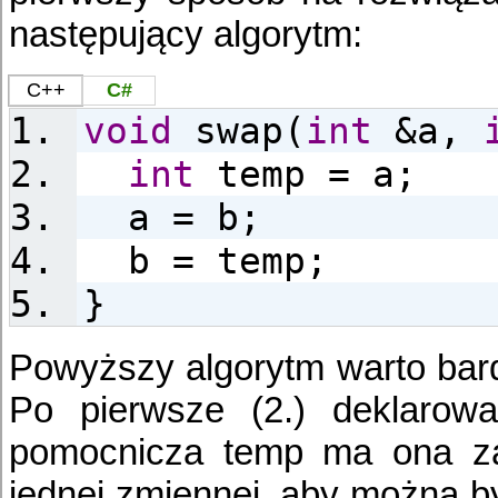
następujący algorytm:
C++
C#
void
swap(
int
&a,
int
temp = a;
a = b;
b = temp;
}
Powyższy algorytm warto bard
Po pierwsze (2.) deklarow
pomocnicza temp ma ona za
jednej zmiennej, aby można b