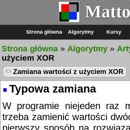
Matto
Strona główna
Algorytmy
Kursy
Strona główna
»
Algorytmy
»
Art
użyciem XOR
Zamiana wartości z użyciem XOR
Typowa zamiana
W programie niejeden raz m
trzeba zamienić wartości dwó
pierwszy sposób na rozwiąza