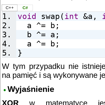
C++
C#
void
swap(
int
&a,
a ^= b;
b ^= a;
a ^= b;
}
W tym przypadku nie istniej
na pamięć i są wykonywane jed
Wyjaśnienie
XOR
w matematyce je