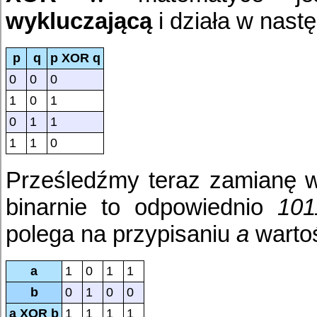
wykluczającą
i działa w nast
p
q
p XOR q
0
0
0
1
0
1
0
1
1
1
1
0
Prześledźmy teraz zamianę wa
binarnie to odpowiednio
101
polega na przypisaniu
a
warto
a
1
0
1
1
b
0
1
0
0
a XOR b
1
1
1
1