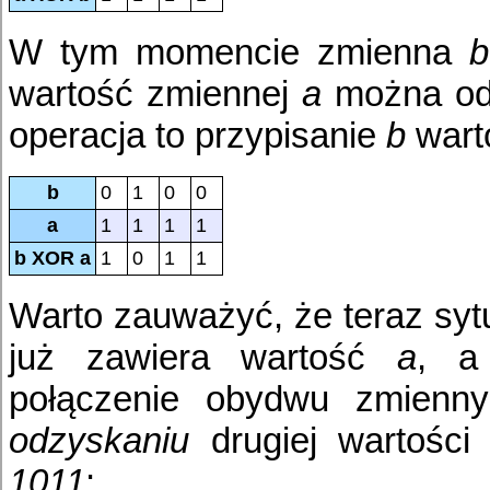
W tym momencie zmienna
b
wartość zmiennej
a
można od
operacja to przypisanie
b
wart
b
0
1
0
0
a
1
1
1
1
b XOR a
1
0
1
1
Warto zauważyć, że teraz syt
już zawiera wartość
a
, a
połączenie obydwu zmienny
odzyskaniu
drugiej wartości
1011
: