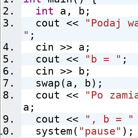
int
a, b;
cout <<
"Podaj w
"
;
cin >> a;
cout <<
"b = "
;
cin >> b;
swap(a, b);
cout <<
"Po zami
a;
cout <<
", b = "
system(
"pause"
);